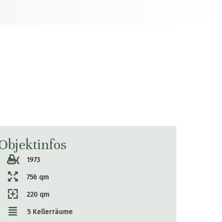
Objektinfos
1973
756 qm
220 qm
5 Kellerräume