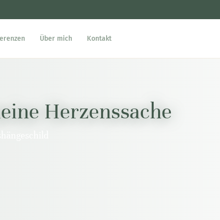
erenzen
Über mich
Kontakt
meine Herzenssache
shängeschild