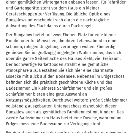
einen gemütlichen Wintergarten anbauen lassen. Für Fahrräder
und Gartengeräte steht vor dem Haus ein kleiner
Geräteschuppen zur Verfügung. Die übliche Optik eines
Bungalows unterscheidet sich durch die nachträgliche
Aufwertung des Flachdachs durch Dachziegel.
Der Bungalow bietet auf zwei Ebenen Platz für eine kleine
Familie oder für Menschen, die ihren Lebensabend in einer
schönen, ruhigen Umgebung verbringen wollen. Ebenerdig
genießen Sie im großzügig angelegten Wohnzimmer, das sich
über die ganze Seitenfläche des Hauses zieht, viel Freiraum.
Der hochwertige Parkettboden strahlt eine gemütliche
Atmosphäre aus. Gestalten Sie sich hier eine charmante
Essecke mit Blick auf den Bodensee. Nebenan im Erdgeschoss
befinden sich die praktisch geschnittene Küche und das
Badezimmer. Ein kleineres Schlafzimmer und ein großes
Schlafzimmer bieten eine gute Auswahl an
Nutzungsmöglichkeiten. Durch zwei weitere große Schlafzimmer
vollständig ausgebauten Untergeschoss eignet sich dieser
Bungalow auch als gemütliches Familiennest mit Kindern. Das
zweite Badezimmer im Haus bietet eine Dusche, während im
Erdgeschoss eine Badewanne zur Verfügung steht.
Für Vorräte eignet sich der perfekt in die Architektur eingefügte