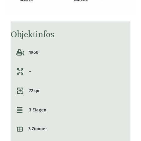
Objektinfos
1960
–
72 qm
3 Etagen
3 Zimmer